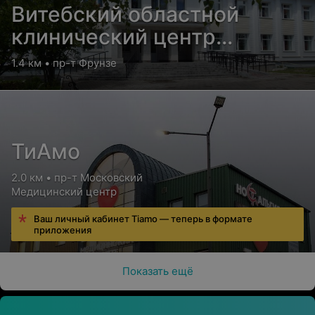
Витебский областной
клинический центр
медицинской
1.4 км • пр-т Фрунзе
реабилитации для
инвалидов, ветеранов
боевых действий на
территории других
ТиАмо
государств
2.0 км • пр-т Московский
Медицинский центр
Ваш личный кабинет Tiamo — теперь в формате
приложения
Показать ещё