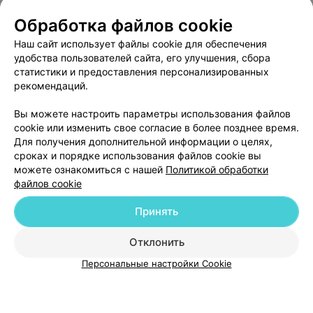
О проекте
Новости проекта
Размещение рекламы
Обработка файлов cookie
Медицинский маркетинг
Публичный договор
Наш сайт использует файлы cookie для обеспечения
удобства пользователей сайта, его улучшения, сбора
Пользовательское соглашение
Способы оплаты
статистики и предоставления персонализированных
Вакансии
Партнеры
рекомендаций.
Написать руководителю 103.by
Вы можете настроить параметры использования файлов
Написать в поддержку
cookie или изменить свое согласие в более позднее время.
Персональные настройки cookie
Для получения дополнительной информации о целях,
сроках и порядке использования файлов cookie вы
Обработка персональных данных
можете ознакомиться с нашей
Политикой обработки
файлов cookie
Принять
Отклонить
ВЫ ВЛАДЕЛЕЦ?
© 2026 ООО «Артокс Лаб», УНП 191700409
| 220012, Республика Беларусь,
Персональные настройки Cookie
г. Минск, улица Толбухина, 2, пом. 16 | help@103.by
Служба поддержки
+375 291212755