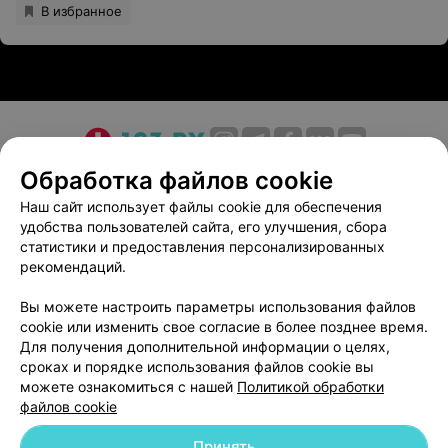
В избранное
О проекте
Новости проекта
Размещение рекламы
Обработка файлов cookie
Медицинский маркетинг
Публичный договор
Наш сайт использует файлы cookie для обеспечения
удобства пользователей сайта, его улучшения, сбора
Пользовательское соглашение
Способы оплаты
статистики и предоставления персонализированных
Вакансии
Партнеры
рекомендаций.
Написать руководителю 103.by
Вы можете настроить параметры использования файлов
Написать в поддержку
cookie или изменить свое согласие в более позднее время.
Персональные настройки cookie
Для получения дополнительной информации о целях,
сроках и порядке использования файлов cookie вы
Обработка персональных данных
можете ознакомиться с нашей
Политикой обработки
файлов cookie
Принять